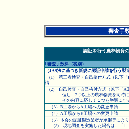
審査手
認証を行う農林物資
Ⅰ 審査手数料（税別）
（JAS法に基づき新規に認証申請を行う製
(1) 第三者検査・自己格付方式（以下「
請
(2) 自己検査・自己格付方式（以下「A
但し、2つ以上の農林物資を同時に認
その内容に応じて１つを半額にする
（3）B工場からA工場への変更申請
（4）A工場からB工場への変更申請
（5）本会の認証製造業者が承継等により
(ｱ) 現地調査を実施した場合は、「Ⅱ 