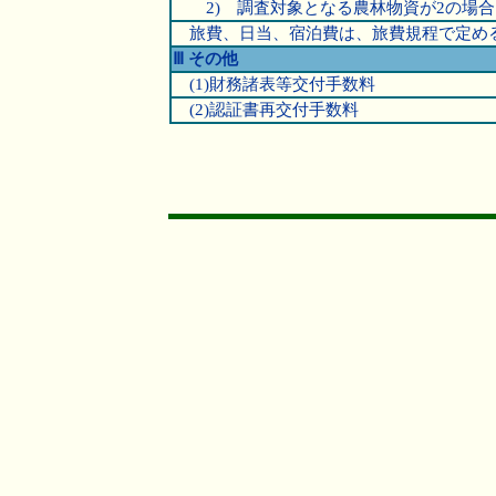
2) 調査対象となる農林物資が2の場合
旅費、日当、宿泊費は、旅費規程で定め
Ⅲ その他
(1)財務諸表等交付手数料
(2)認証書再交付手数料